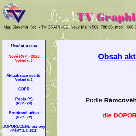
Mgr. Slavomír Kočí - TV GRAPHICS, Nový Malín 569, 788 03, mobil: 608 8
Úvodní strana
Obsah akt
Nové RVP - 2028
Vydání č. 3
Aktualizace sešitů!
Vydání č. 2
GDPR
Podle
Rámcového
Popis PS
(RVP - ZV)
Probírané učivo
dle DOPOR
(RVP - ZV)
DOPORUČENÉ osnovy
(MŠMT 3. 3. 2011)