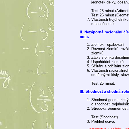
jednotek délky, obsah
Test 25 minut (Aritmet
Test 25 minut (Geomet
Vlastnosti trojúhelníku
mnohoúhelník.
II. Nezáporná racionální čí
nimi.
Zlomek - opakování.
Rovnost zlomků, rozši
zlomků.
Zápis zlomku desetin
Uspořádání zlomků.
Sčítání a odčítání zlo
Vlastnosti racionálních
smíšenými čísly, slovn
Test 25 minut.
III. Shodnost a shodná zob
Shodnost geometrickýc
o shodnosti trojúhelník
Středová Souměrnost.
Test (Shodnost).
Přehled učiva.