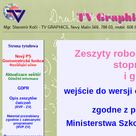
Mgr. Slavomír Kočí - TV GRAPHICS, Nový Malín 569, 788 03, mobil: 608 88
Strona tytułowa
Zeszyty robo
Nový PS
Goniometrické funkce
stop
Rozšiřující učivo
i 
Aktualizace sešitů!
Důležité informace
GDPR
wejście do wersji
Opis zeszytów
ćwiczeń
(RVP - ZV)
zgodne z 
Materiał przerabiany
zgodnie z zalecanymi
Ministerstwa Szk
programami
(RVP ZV)