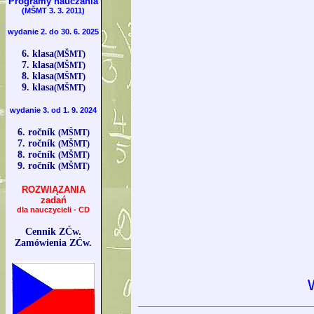
Programy nauczania
(MŠMT 3. 3. 2011)
wydanie 2. do 30. 6. 2025
6. klasa
(MŠMT)
7. klasa
(MŠMT)
8. klasa
(MŠMT)
9. klasa
(MŠMT)
wydanie 3. od 1. 9. 2024
6. ročník
(MŠMT)
7. ročník
(MŠMT)
8. ročník
(MŠMT)
9. ročník
(MŠMT)
ROZWIĄZANIA
zadań
dla nauczycieli - CD
Cennik ZĆw.
Zamówienia ZĆw.